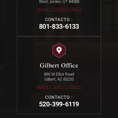
West Jordan, UT 84088
MAPA Y DIRECCIONES
CONTACTO :
801-833-6133
Gilbert Office
890 W Elliot Road
Gilbert, AZ 85233
MAPA Y DIRECCIONES
CONTACTO :
520-399-6119