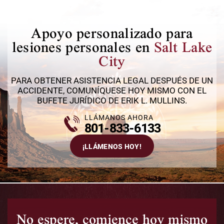
Apoyo personalizado
para
lesiones personales en
Salt Lake
City
PARA OBTENER ASISTENCIA LEGAL DESPUÉS DE UN
ACCIDENTE, COMUNÍQUESE HOY MISMO CON EL
BUFETE JURÍDICO DE ERIK L. MULLINS.
LLÁMANOS AHORA
801-833-6133
¡LLÁMENOS HOY!
No espere, comience hoy mismo