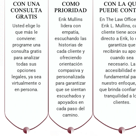
CON UNA
COMO
CON LA Q
CONSULTA
PRIORIDAD
PUEDE CON
GRATIS
Erik Mullins
En The Law Office
Usted elige lo
lidera con
Erik L. Mullins, 
que más le
empatía,
cliente tiene ac
conviene:
escuchando las
directo a Erik, lo
programe una
historias de
garantiza que
consulta gratis
cada cliente y
recibirán su ap
para analizar
ofreciendo
cuando sea
todas sus
orientación
necesario. La
opciones
compasiva y
accesibilidad 
legales, ya sea
personalizada
fundamental pa
virtualmente o
para garantizar
nuestro enfoque,
en persona.
que se sientan
que brinda confia
escuchados y
tranquilidad a l
apoyados en
clientes.
cada paso del
camino.