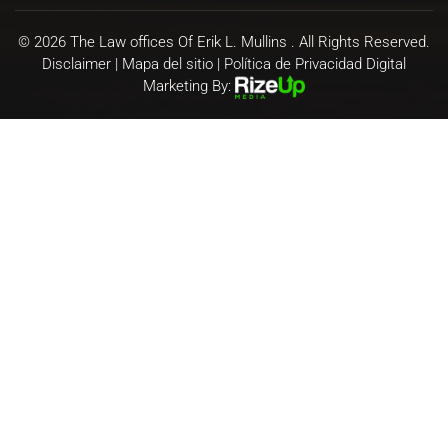
© 2026 The Law offices Of Erik L. Mullins . All Rights Reserved.
Disclaimer
|
Mapa del sitio
|
Política de Privacidad
Digital
Marketing By: